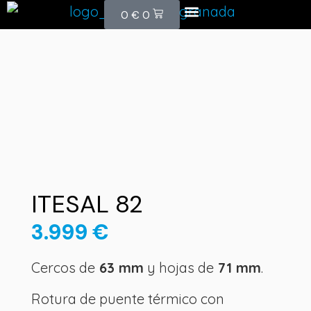
PRODUCTOS ●
PROYECTOS ●
CONTACTO ●
0
€
0
ITESAL 82
3.999
€
Cercos de
63 mm
y hojas de
71 mm
.
Rotura de puente térmico con